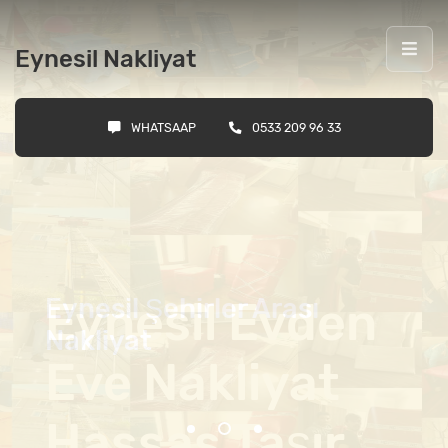
Eynesil Nakliyat
WHATSAAP
0533 209 96 33
Eynesil Şehirler Arası
Nakliyat